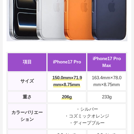
iPhone17 Pro
項目
iPhone17 Pro
Max
150.0mm×71.9
163.4mm×78.0
サイズ
mm×8.75mm
mm×8.75mm
重さ
206g
233g
・シルバー
カラーバリエー
・コズミックオレンジ
ション
・ディープブルー