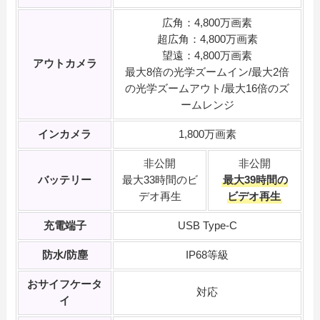
広角：4,800万画素
超広角：4,800万画素
望遠：4,800万画素
アウトカメラ
最大8倍の光学ズームイン/最大2倍
の光学ズームアウト/最大16倍のズ
ームレンジ
インカメラ
1,800万画素
非公開
非公開
バッテリー
最大33時間のビ
最大39時間の
デオ再生
ビデオ再生
充電端子
USB Type-C
防水/防塵
IP68等級
おサイフケータ
対応
イ